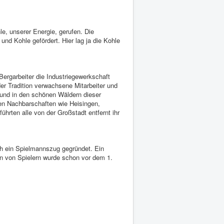
e, unserer Energie, gerufen. Die
nd Kohle gefördert. Hier lag ja die Kohle
ergarbeiter die Industriegewerkschaft
der Tradition verwachsene Mitarbeiter und
 und in den schönen Wäldern dieser
den Nachbarschaften wie Heisingen,
ührten alle von der Großstadt entfernt ihr
eh ein Spielmannszug gegründet. Ein
en von Spielern wurde schon vor dem 1.