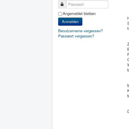
Passwort
Angemeldet bleiben
H
Anmelden
S
f
Benutzername vergessen?
Passwort vergessen?
B
F
W
K
M
D