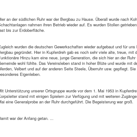
ier an der südlichen Ruhr war der Bergbau zu Hause. Überall wurde nach Kohl
chachtanlagen nahmen ihren Betrieb wieder auf. Es wurden Stollen getrieben u
ast bis zur Erdoberfläche.
Zugleich wurden die deutschen Gewerkschaften wieder aufgebaut und für uns B
ergbau gegründet. Hier in Kupferdreh gab es noch sehr viele alte, treue, mit 
unktionäre Hinzu kam eine neue, junge Generation, die sich hier an der Ruhr
Gemeinde wohl fühlte. Das Vereinsleben stand in hoher Blüte und wurde mit 
erden, Velbert und auf der anderen Seite Steele, Überruhr usw. gepflegt. Sie f
besonderes Eigenleben.
Mit Unterstützung unserer Ortsgruppe wurde vor dem 1. Mai 1953 in Kupferdr
orpsleiter stand mit einigen Spielern zur Verfügung und mit weiteren Zugäng
ai eine Generalprobe an der Ruhr durchgeführt. Die Begeisterung war groß.
amit war der Anfang getan. ...