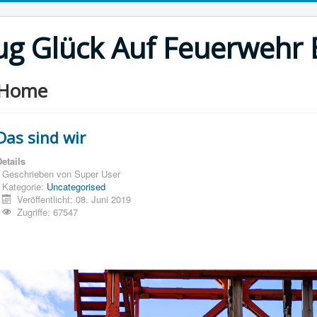
g Glück Auf Feuerwehr E
Home
Das sind wir
etails
Geschrieben von
Super User
Kategorie:
Uncategorised
Veröffentlicht: 08. Juni 2019
Zugriffe: 67547