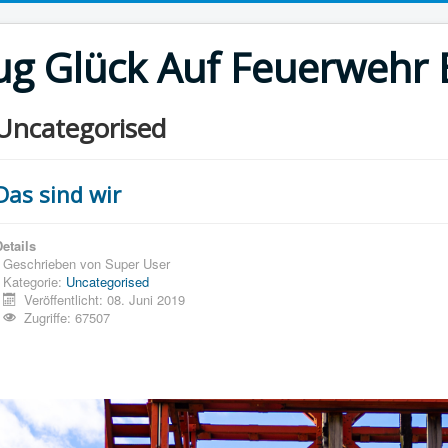
g Glück Auf Feuerwehr E
Uncategorised
Das sind wir
etails
Geschrieben von
Super User
Kategorie:
Uncategorised
Veröffentlicht: 08. Juni 2019
Zugriffe: 67507