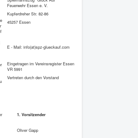
Feuerwehr Essen e. V.
Kupferdreher Str. 82-86
ie
45257 Essen
r
f
t
E - Mail: info(at)spz-glueckauf.com
Eingetragen im Vereinsregister Essen
r
VR 5991
Vertreten durch den Vorstand
zu
hr
1. Vorsitzender
Oliver Gapp