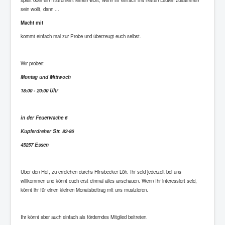
spielt oder ein Instrument lernen wollt, wenn ihr einfach mit netten Leuten zusammen
sein wollt, dann ...
Macht mit
kommt einfach mal zur Probe und überzeugt euch selbst.
Wir proben:
Montag und Mittwoch
18:00 - 20:00 Uhr
in der Feuerwache 6
Kupferdreher Str. 82-86
45257 Essen
Über den Hof, zu erreichen durchs Hinsbecker Löh. Ihr seid jederzeit bei uns
willkommen und könnt euch erst einmal alles anschauen. Wenn Ihr interessiert seid,
könnt ihr für einen kleinen Monatsbeitrag mit uns musizieren.
Ihr könnt aber auch einfach als förderndes Mitglied beitreten.