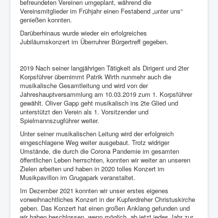
befreundeten Vereinen umgeplant, während die
Vereinsmitglieder im Frühjahr einen Festabend „unter uns“
genießen konnten.
Darüberhinaus wurde wieder ein erfolgreiches
Jubiläumskonzert im Überruhrer Bürgertreff gegeben.
2019 Nach seiner langjährigen Tätigkeit als Dirigent und 2ter
Korpsführer übernimmt Patrik Wirth nunmehr auch die
musikalische Gesamtleitung und wird von der
Jahreshauptversammlung am 10.03.2019 zum 1. Korpsführer
gewählt. Oliver Gapp geht musikalisch ins 2te Glied und
unterstützt den Verein als 1. Vorsitzender und
Spielmannszugführer weiter.
Unter seiner musikalischen Leitung wird der erfolgreich
eingeschlagene Weg weiter ausgebaut. Trotz widriger
Umstände, die durch die Corona Pandemie im gesamten
öffentlichen Leben herrschten, konnten wir weiter an unseren
Zielen arbeiten und haben in 2020 tolles Konzert im
Musikpavillon im Grugapark veranstaltet.
Im Dezember 2021 konnten wir unser erstes eigenes
vorweihnachtliches Konzert in der Kupferdreher Christuskirche
geben. Das Konzert hat einen großen Anklang gefunden und
wir haben beschlossen, wenn möglich, ab jetzt jedes Jahr zur