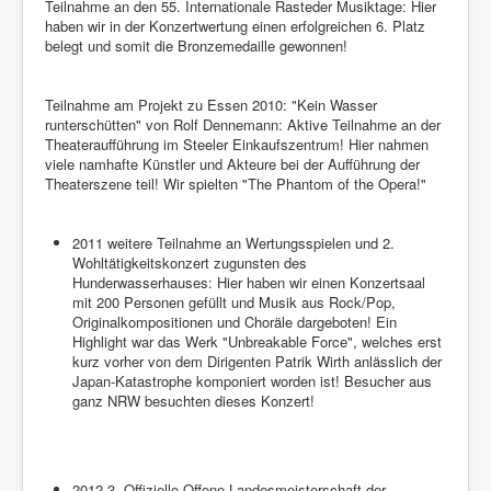
Teilnahme an den 55. Internationale Rasteder Musiktage: Hier
haben wir in der Konzertwertung einen erfolgreichen 6. Platz
belegt und somit die Bronzemedaille gewonnen!
Teilnahme am Projekt zu Essen 2010: "Kein Wasser
runterschütten" von Rolf Dennemann: Aktive Teilnahme an der
Theateraufführung im Steeler Einkaufszentrum! Hier nahmen
viele namhafte Künstler und Akteure bei der Aufführung der
Theaterszene teil! Wir spielten "The Phantom of the Opera!"
2011 weitere Teilnahme an Wertungsspielen und 2.
Wohltätigkeitskonzert zugunsten des
Hunderwasserhauses: Hier haben wir einen Konzertsaal
mit 200 Personen gefüllt und Musik aus Rock/Pop,
Originalkompositionen und Choräle dargeboten! Ein
Highlight war das Werk "Unbreakable Force", welches erst
kurz vorher von dem Dirigenten Patrik Wirth anlässlich der
Japan-Katastrophe komponiert worden ist! Besucher aus
ganz NRW besuchten dieses Konzert!
2012 3. Offizielle Offene Landesmeisterschaft der